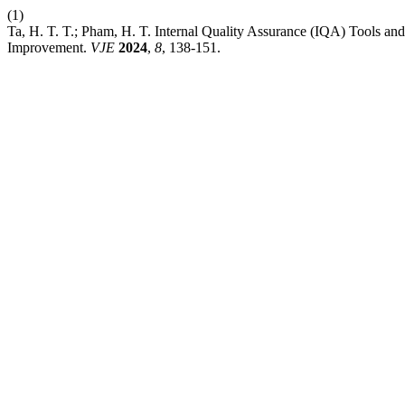
(1)
Ta, H. T. T.; Pham, H. T. Internal Quality Assurance (IQA) Tools an
Improvement.
VJE
2024
,
8
, 138-151.