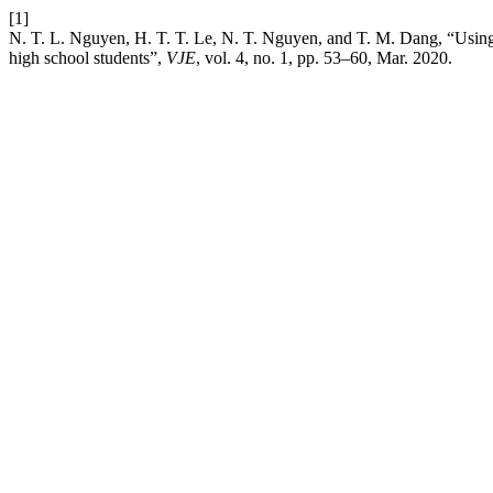
[1]
N. T. L. Nguyen, H. T. T. Le, N. T. Nguyen, and T. M. Dang, “Using 
high school students”,
VJE
, vol. 4, no. 1, pp. 53–60, Mar. 2020.